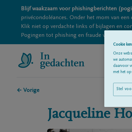
Blijf waakzaam voor phishingberichten (pogi
privécondoléances. Onder het mom van een c
Klik niet op verdachte links of bijlagen en 
Pogingen tot phishing en fraude vallen echter
Cookie ken
Onze websi
we automati
daarvoor v
met het ops
Stel voo
← Vorige
Jacqueline
Ho