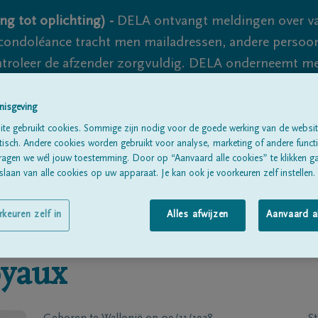
ng tot oplichting) -
DELA ontvangt meldingen over va
ondoléance tracht men mailadressen, andere persoon
controleer de afzender zorgvuldig. DELA onderneemt m
 nooit volledig uit te sluiten, dus blijf waakzaam.
nisgeving
te gebruikt cookies. Sommige zijn nodig voor de goede werking van de websit
sch. Andere cookies worden gebruikt voor analyse, marketing of andere functio
Alle rouwberichten
Over ons
B
ragen we wél jouw toestemming. Door op “Aanvaard alle cookies” te klikken g
laan van alle cookies op uw apparaat. Je kan ook je voorkeuren zelf instellen.
rkeuren zelf in
Alles afwijzen
Aanvaard a
yaux