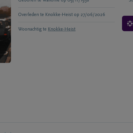
Geboren te
Wallonië
op
09/11/1938
S
Overleden te
Knokke-Heist
op
27/06/2026
Woonachtig te
Knokke-Heist