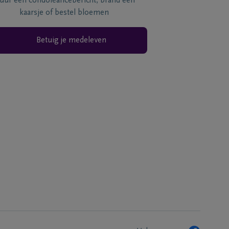
tuur een condoléancebericht, brand een
kaarsje of bestel bloemen
Betuig je medeleven