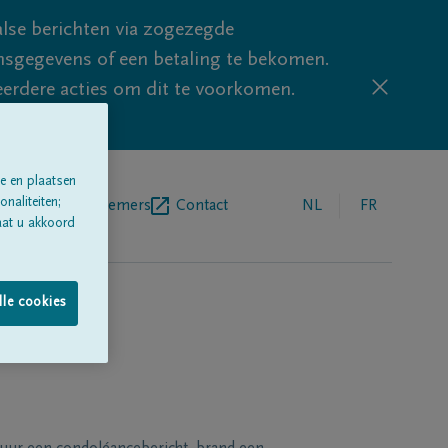
lse berichten via zogezegde
sgegevens of een betaling te bekomen.
eerdere acties om dit te voorkomen.
e en plaatsen
naliteiten;
egrafenisondernemers
Contact
NL
FR
aat u akkoord
lle cookies