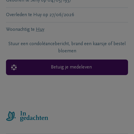
Geboren te
Seny
op
04/05/1937
Overleden te
Huy
op
27/06/2026
Woonachtig te
Huy
Stuur een condoléancebericht, brand een kaarsje of bestel
bloemen
Betuig je medeleven