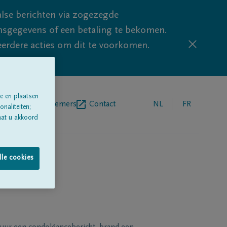
lse berichten via zogezegde
sgegevens of een betaling te bekomen.
eerdere acties om dit te voorkomen.
e en plaatsen
egrafenisondernemers
Contact
NL
FR
naliteiten;
aat u akkoord
lle cookies