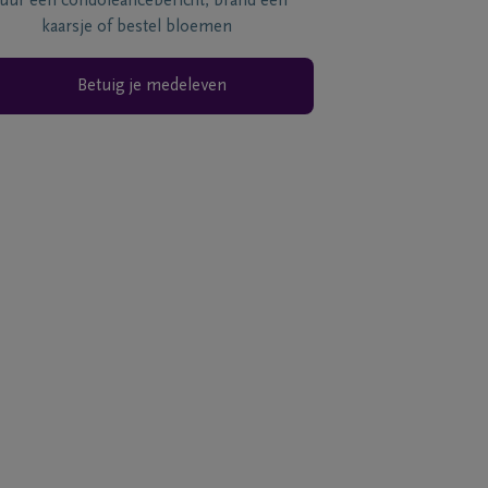
tuur een condoléancebericht, brand een
kaarsje of bestel bloemen
Betuig je medeleven