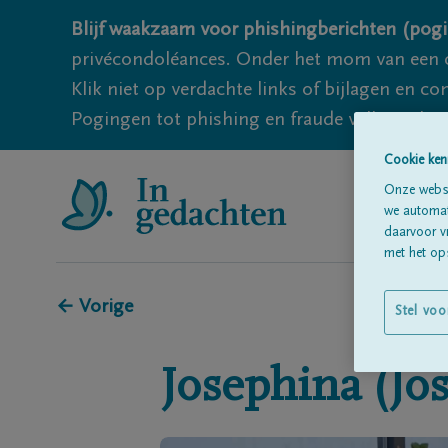
Blijf waakzaam voor phishingberichten (pogi
privécondoléances. Onder het mom van een c
Klik niet op verdachte links of bijlagen en 
Pogingen tot phishing en fraude vallen echter
Cookie ken
Onze websi
we automati
daarvoor v
met het ops
← Vorige
Stel voo
Josephina (Jos