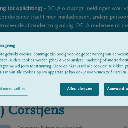
ng tot oplichting) -
DELA ontvangt meldingen over va
ondoléance tracht men mailadressen, andere persoon
controleer de afzender zorgvuldig. DELA onderneemt m
 nooit volledig uit te sluiten, dus blijf waakzaam.
nisgeving
te gebruikt cookies. Sommige zijn nodig voor de goede werking van de websit
Alle rouwberichten
Over ons
B
sch. Andere cookies worden gebruikt voor analyse, marketing of andere functio
ragen we wél jouw toestemming. Door op “Aanvaard alle cookies” te klikken g
laan van alle cookies op uw apparaat. Je kan ook je voorkeuren zelf instellen.
rkeuren zelf in
Alles afwijzen
Aanvaard a
)
Corstjens