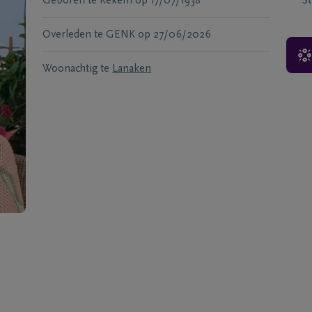
Geboren te
Rekem
op
17/07/1938
S
Overleden te
GENK
op
27/06/2026
Woonachtig te
Lanaken