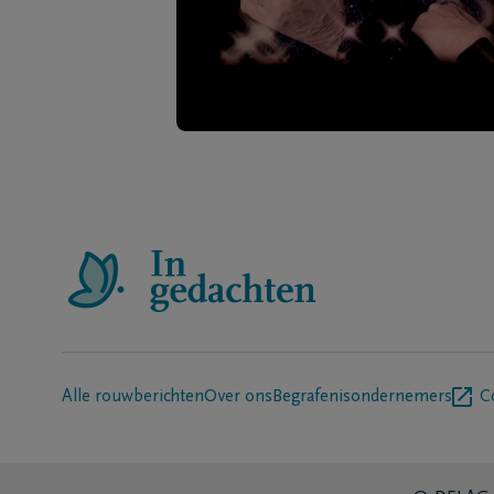
Alle rouwberichten
Over ons
Begrafenisondernemers
C