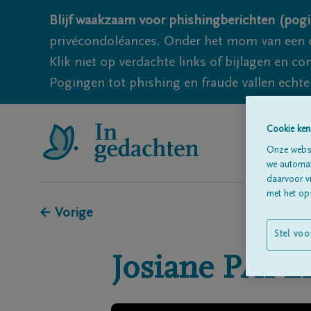
Blijf waakzaam voor phishingberichten (pogi
privécondoléances. Onder het mom van een c
Klik niet op verdachte links of bijlagen en 
Pogingen tot phishing en fraude vallen echter
Cookie ken
Onze websi
we automati
daarvoor v
met het ops
← Vorige
Stel voo
Josiane
PAPL