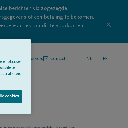
lse berichten via zogezegde
sgegevens of een betaling te bekomen.
eerdere acties om dit te voorkomen.
egrafenisondernemers
Contact
NL
FR
e en plaatsen
naliteiten;
aat u akkoord
lle cookies