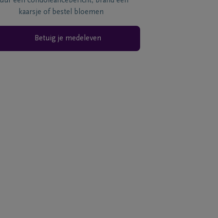
tuur een condoléancebericht, brand een
kaarsje of bestel bloemen
Betuig je medeleven