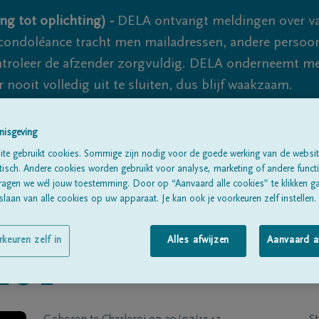
ng tot oplichting) -
DELA ontvangt meldingen over va
ondoléance tracht men mailadressen, andere persoon
controleer de afzender zorgvuldig. DELA onderneemt m
 nooit volledig uit te sluiten, dus blijf waakzaam.
nisgeving
Alle rouwberichten
Over ons
B
te gebruikt cookies. Sommige zijn nodig voor de goede werking van de websit
sch. Andere cookies worden gebruikt voor analyse, marketing of andere functio
ragen we wél jouw toestemming. Door op “Aanvaard alle cookies” te klikken g
laan van alle cookies op uw apparaat. Je kan ook je voorkeuren zelf instellen.
rkeuren zelf in
Alles afwijzen
Aanvaard a
EUT