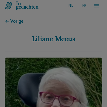
NL
FR
← Vorige
Liliane
Meeus