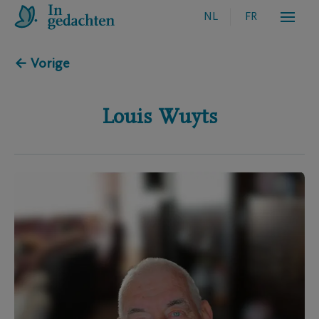
NL
FR
← Vorige
Louis
Wuyts