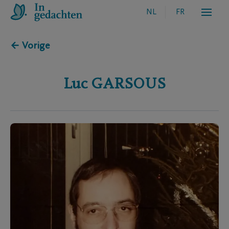
NL
FR
← Vorige
Luc
GARSOUS