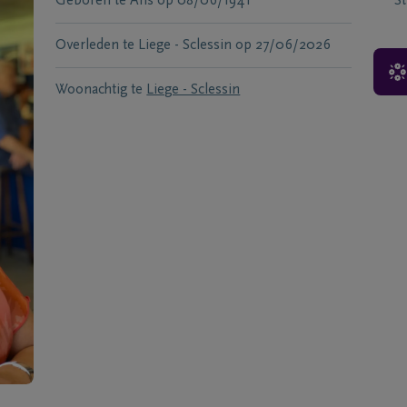
Geboren te
Ans
op
08/06/1941
S
Overleden te
Liege - Sclessin
op
27/06/2026
Woonachtig te
Liege - Sclessin