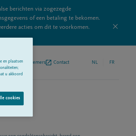
lse berichten via zogezegde
sgegevens of een betaling te bekomen.
eerdere acties om dit te voorkomen.
e en plaatsen
egrafenisondernemers
Contact
NL
FR
naliteiten;
aat u akkoord
lle cookies