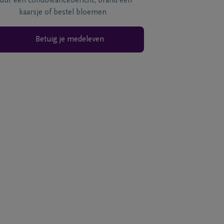
tuur een condoléancebericht, brand een
kaarsje of bestel bloemen
Betuig je medeleven