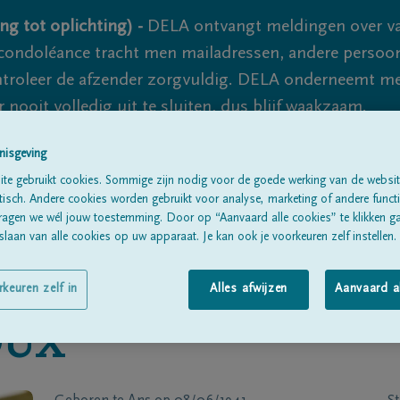
ng tot oplichting) -
DELA ontvangt meldingen over va
ondoléance tracht men mailadressen, andere persoon
controleer de afzender zorgvuldig. DELA onderneemt m
 nooit volledig uit te sluiten, dus blijf waakzaam.
nisgeving
te gebruikt cookies. Sommige zijn nodig voor de goede werking van de websit
Alle rouwberichten
Over ons
B
sch. Andere cookies worden gebruikt voor analyse, marketing of andere functio
ragen we wél jouw toestemming. Door op “Aanvaard alle cookies” te klikken g
laan van alle cookies op uw apparaat. Je kan ook je voorkeuren zelf instellen.
rkeuren zelf in
Alles afwijzen
Aanvaard a
OUX