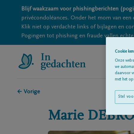
Blijf waakzaam voor phishingberichten (pogi
privécondoléances. Onder het mom van een c
Klik niet op verdachte links of bijlagen en 
Pogingen tot phishing en fraude vallen echter
Cookie ken
Onze websi
we automati
daarvoor v
met het ops
← Vorige
Stel voo
Marie
DEBR