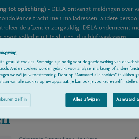
ng tot oplichting) -
DELA ontvangt meldingen over va
ondoléance tracht men mailadressen, andere persoon
controleer de afzender zorgvuldig. DELA onderneemt m
 nooit volledig uit te sluiten, dus blijf waakzaam.
nisgeving
te gebruikt cookies. Sommige zijn nodig voor de goede werking van de websit
Alle rouwberichten
Over ons
B
sch. Andere cookies worden gebruikt voor analyse, marketing of andere functio
ragen we wél jouw toestemming. Door op “Aanvaard alle cookies” te klikken g
laan van alle cookies op uw apparaat. Je kan ook je voorkeuren zelf instellen.
rkeuren zelf in
Alles afwijzen
Aanvaard a
en