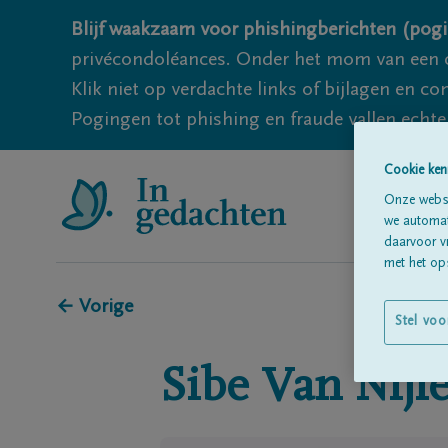
Blijf waakzaam voor phishingberichten (pogi
privécondoléances. Onder het mom van een c
Klik niet op verdachte links of bijlagen en 
Pogingen tot phishing en fraude vallen echter
Cookie ken
Onze websi
we automati
daarvoor v
met het ops
← Vorige
Stel voo
Sibe
Van Nijl