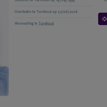
Geboren te
Turnhout
op
14/04/1999
S
Overleden te
Turnhout
op
27/06/2026
Woonachtig te
Turnhout