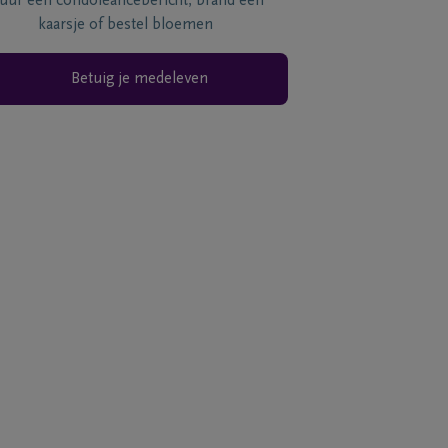
tuur een condoléancebericht, brand een
kaarsje of bestel bloemen
Betuig je medeleven