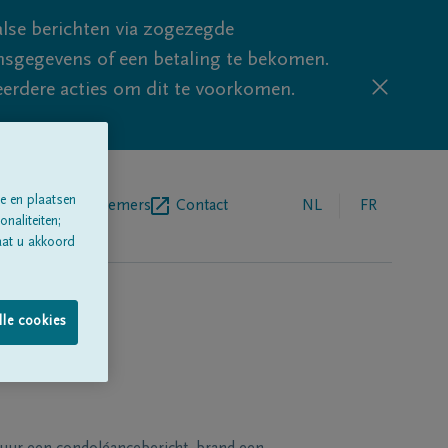
lse berichten via zogezegde
sgegevens of een betaling te bekomen.
eerdere acties om dit te voorkomen.
e en plaatsen
egrafenisondernemers
Contact
NL
FR
naliteiten;
aat u akkoord
lle cookies