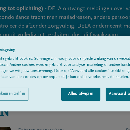
ng tot oplichting) -
DELA ontvangt meldingen over va
ondoléance tracht men mailadressen, andere persoon
controleer de afzender zorgvuldig. DELA onderneemt m
 nooit volledig uit te sluiten, dus blijf waakzaam.
nisgeving
te gebruikt cookies. Sommige zijn nodig voor de goede werking van de websit
Alle rouwberichten
Over ons
B
sch. Andere cookies worden gebruikt voor analyse, marketing of andere functio
ragen we wél jouw toestemming. Door op “Aanvaard alle cookies” te klikken g
laan van alle cookies op uw apparaat. Je kan ook je voorkeuren zelf instellen.
rkeuren zelf in
Alles afwijzen
Aanvaard a
IN