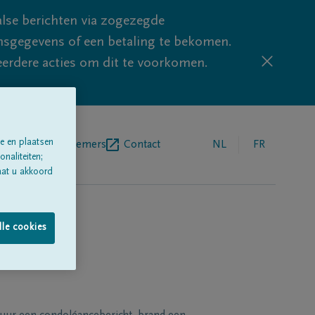
lse berichten via zogezegde
sgegevens of een betaling te bekomen.
eerdere acties om dit te voorkomen.
e en plaatsen
egrafenisondernemers
Contact
NL
FR
naliteiten;
aat u akkoord
lle cookies