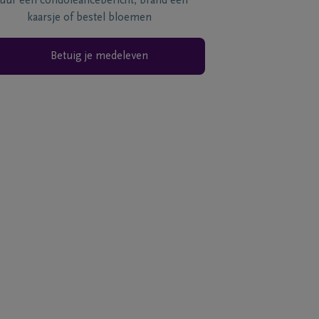
tuur een condoléancebericht, brand een
kaarsje of bestel bloemen
Betuig je medeleven