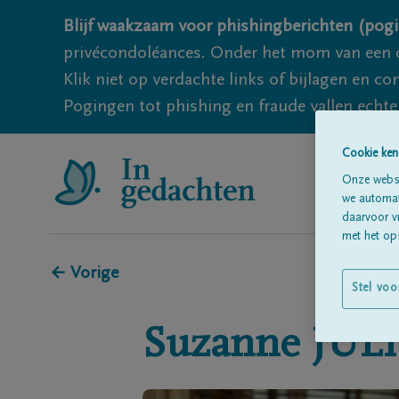
Blijf waakzaam voor phishingberichten (pogi
privécondoléances. Onder het mom van een c
Klik niet op verdachte links of bijlagen en 
Pogingen tot phishing en fraude vallen echter
Cookie ken
Onze websi
we automati
daarvoor v
met het ops
← Vorige
Stel voo
Suzanne
JUL