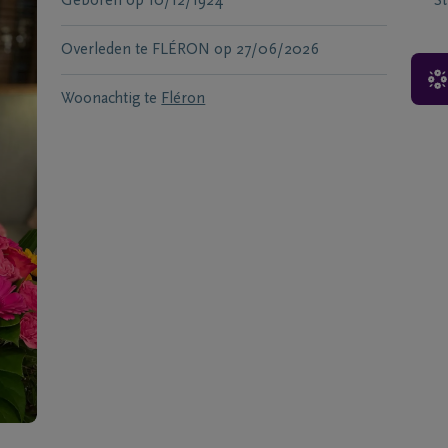
Geboren
op
10/12/1924
S
Overleden te
FLÉRON
op
27/06/2026
Woonachtig te
Fléron