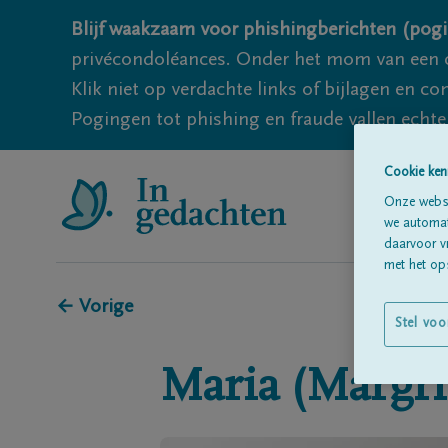
Blijf waakzaam voor phishingberichten (pogi
privécondoléances. Onder het mom van een c
Klik niet op verdachte links of bijlagen en 
Pogingen tot phishing en fraude vallen echter
Cookie ken
Onze websi
we automati
daarvoor v
met het ops
← Vorige
Stel voo
Maria (Margri