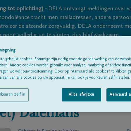
ng tot oplichting) -
DELA ontvangt meldingen over va
ondoléance tracht men mailadressen, andere persoon
controleer de afzender zorgvuldig. DELA onderneemt m
 nooit volledig uit te sluiten, dus blijf waakzaam.
nisgeving
te gebruikt cookies. Sommige zijn nodig voor de goede werking van de websit
Alle rouwberichten
Over ons
B
sch. Andere cookies worden gebruikt voor analyse, marketing of andere functio
ragen we wél jouw toestemming. Door op “Aanvaard alle cookies” te klikken g
laan van alle cookies op uw apparaat. Je kan ook je voorkeuren zelf instellen.
rkeuren zelf in
Alles afwijzen
Aanvaard a
et)
Dalemans