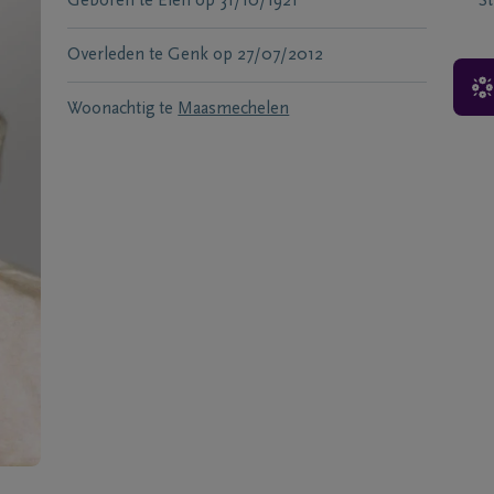
Geboren te
Elen
op
31/10/1921
S
Overleden te
Genk
op
27/07/2012
Woonachtig te
Maasmechelen