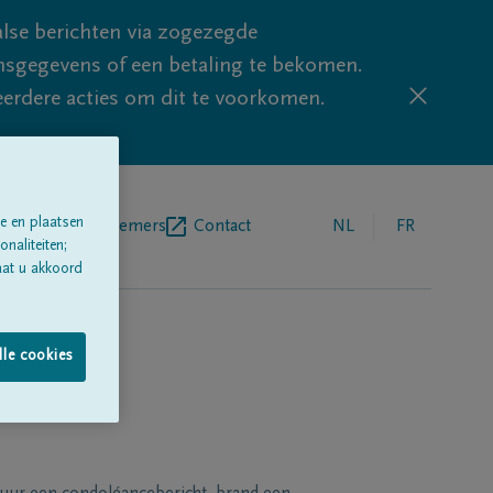
lse berichten via zogezegde
sgegevens of een betaling te bekomen.
eerdere acties om dit te voorkomen.
e en plaatsen
egrafenisondernemers
Contact
NL
FR
naliteiten;
aat u akkoord
lle cookies