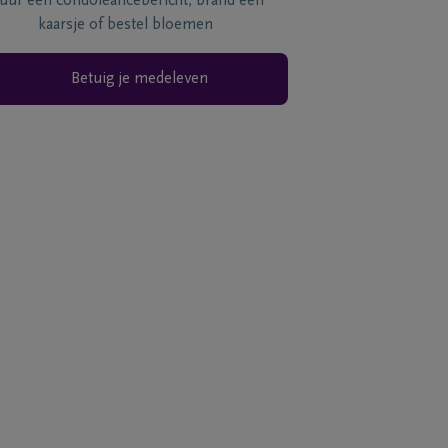
tuur een condoléancebericht, brand een
kaarsje of bestel bloemen
Betuig je medeleven