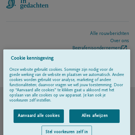
Alle rouwberichten
Over ons
Begrafenisondernemers
Contact
Cookie kennisgeving
Onze website gebruikt cookies. Sommige zijn nodig voor de
goede werking van de website en plaatsen we automatisch. Andere
Volg ons op
cookies worden gebruikt voor analyse, marketing of andere
functionaliteiten; daarvoor vragen we wél jouw toestemming. Door
op “Aanvaard alle cookies” te klikken gaat u akkoord met het
© DELA
opslaan van alle cookies op uw apparaat. Je kan ook je
voorkeuren zelf instellen.
Gebruiksvoorwaarden
Aanvaard alle cookies
Alles afwijzen
Privacyverklaring
Stel voorkeuren zelf in
Toegankelijkheidsverklaring