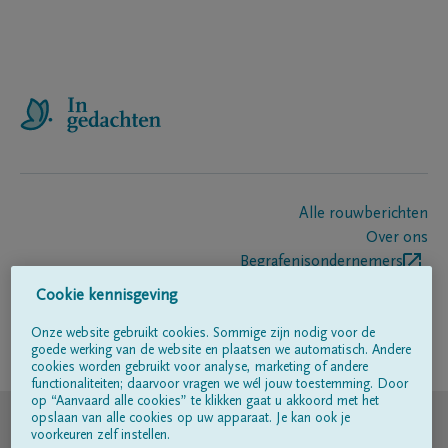
Alle rouwberichten
Over ons
Begrafenisondernemers
Contact
Cookie kennisgeving
Onze website gebruikt cookies. Sommige zijn nodig voor de
goede werking van de website en plaatsen we automatisch. Andere
Volg ons op
cookies worden gebruikt voor analyse, marketing of andere
functionaliteiten; daarvoor vragen we wél jouw toestemming. Door
op “Aanvaard alle cookies” te klikken gaat u akkoord met het
© DELA
opslaan van alle cookies op uw apparaat. Je kan ook je
voorkeuren zelf instellen.