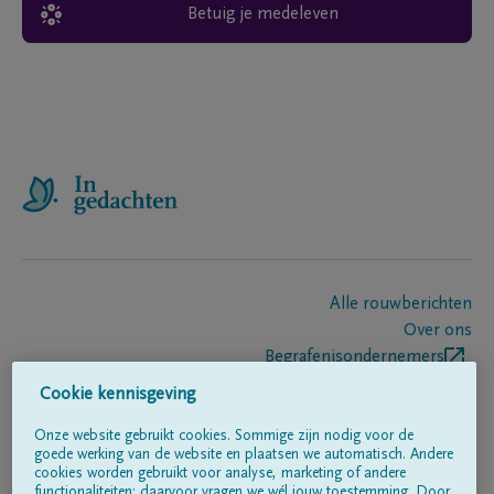
Betuig je medeleven
Alle rouwberichten
Over ons
Begrafenisondernemers
Contact
Cookie kennisgeving
Onze website gebruikt cookies. Sommige zijn nodig voor de
goede werking van de website en plaatsen we automatisch. Andere
Volg ons op
cookies worden gebruikt voor analyse, marketing of andere
functionaliteiten; daarvoor vragen we wél jouw toestemming. Door