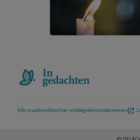
Alle rouwberichten
Over ons
Begrafenisondernemers
C
© DELA
Ge