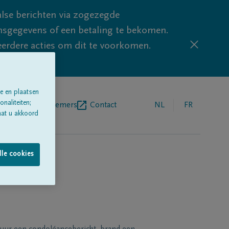
lse berichten via zogezegde
sgegevens of een betaling te bekomen.
eerdere acties om dit te voorkomen.
e en plaatsen
naliteiten;
egrafenisondernemers
Contact
NL
FR
aat u akkoord
lle cookies