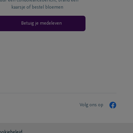
tuur een condoléancebericht, brand een
kaarsje of bestel bloemen
Betuig je medeleven
Volg ons op
ookiebeleid