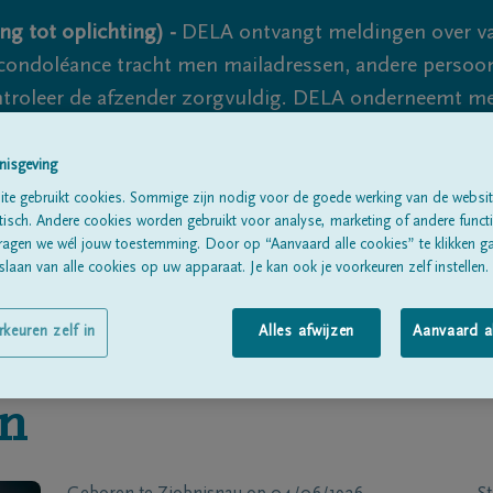
ng tot oplichting) -
DELA ontvangt meldingen over va
ondoléance tracht men mailadressen, andere persoon
controleer de afzender zorgvuldig. DELA onderneemt m
 nooit volledig uit te sluiten, dus blijf waakzaam.
nisgeving
te gebruikt cookies. Sommige zijn nodig voor de goede werking van de websit
sch. Andere cookies worden gebruikt voor analyse, marketing of andere functio
Alle rouwberichten
Over ons
B
ragen we wél jouw toestemming. Door op “Aanvaard alle cookies” te klikken g
laan van alle cookies op uw apparaat. Je kan ook je voorkeuren zelf instellen.
rkeuren zelf in
Alles afwijzen
Aanvaard a
in