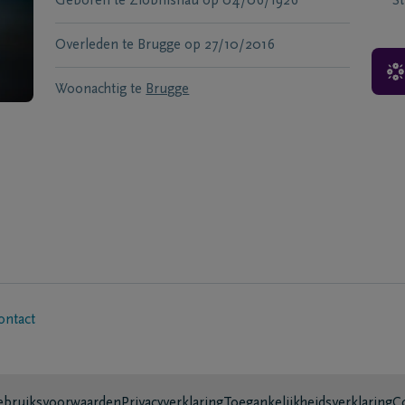
Geboren te
Ziobnisnau
op
04/06/1926
S
Overleden te
Brugge
op
27/10/2016
Woonachtig te
Brugge
ontact
bruiksvoorwaarden
Privacyverklaring
Toegankelijkheidsverklaring
C