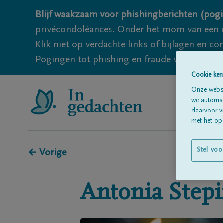
Blijf waakzaam voor phishingberichten (pogi
privécondoléances. Onder het mom van een c
Klik niet op verdachte links of bijlagen en 
Pogingen tot phishing en fraude vallen echter
Cookie ken
Onze websi
we automati
daarvoor v
met het ops
Stel voo
← Vorige
Antonia
Step