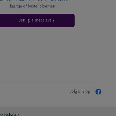
tuur een condoléancebericht, brand een
kaarsje of bestel bloemen
Betuig je medeleven
Volg ons op
ookiebeleid