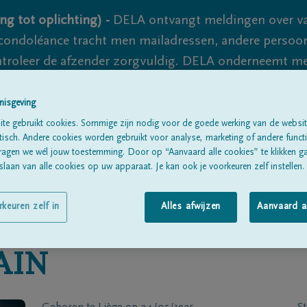
ng tot oplichting) -
DELA ontvangt meldingen over va
ondoléance tracht men mailadressen, andere persoon
controleer de afzender zorgvuldig. DELA onderneemt m
 nooit volledig uit te sluiten, dus blijf waakzaam.
nisgeving
te gebruikt cookies. Sommige zijn nodig voor de goede werking van de websit
sch. Andere cookies worden gebruikt voor analyse, marketing of andere functio
Alle rouwberichten
Over ons
B
ragen we wél jouw toestemming. Door op “Aanvaard alle cookies” te klikken g
laan van alle cookies op uw apparaat. Je kan ook je voorkeuren zelf instellen.
rkeuren zelf in
Alles afwijzen
Aanvaard a
AIN