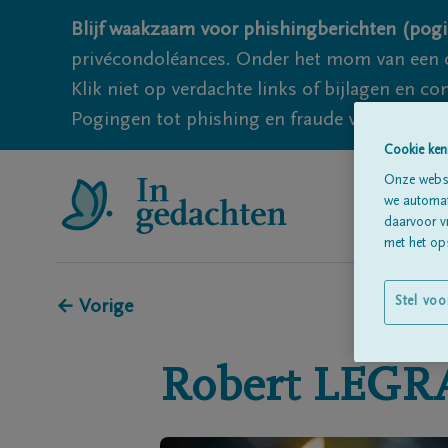
Blijf waakzaam voor phishingberichten (pogi
privécondoléances. Onder het mom van een c
Klik niet op verdachte links of bijlagen en 
Pogingen tot phishing en fraude vallen echter
Cookie ken
Onze websi
we automati
daarvoor v
met het ops
Stel voo
← Vorige
Robert
LEGR