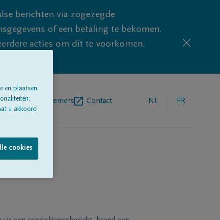
lse berichten via zogezegde
sgegevens of een betaling te bekomen.
eerdere acties om dit te voorkomen.
e en plaatsen
naliteiten;
egrafenisondernemers
Contact
NL
FR
aat u akkoord
lle cookies