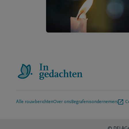
Alle rouwberichten
Over ons
Begrafenisondernemers
C
© DELA
Ge