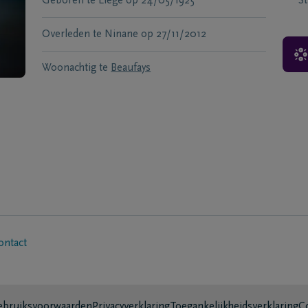
Geboren te
Liège
op
24/05/1925
S
Overleden te
Ninane
op
27/11/2012
Woonachtig te
Beaufays
ontact
bruiksvoorwaarden
Privacyverklaring
Toegankelijkheidsverklaring
C