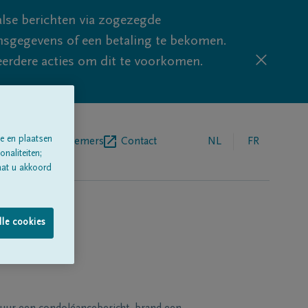
lse berichten via zogezegde
sgegevens of een betaling te bekomen.
eerdere acties om dit te voorkomen.
e en plaatsen
egrafenisondernemers
Contact
NL
FR
naliteiten;
aat u akkoord
lle cookies