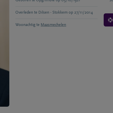
Geboren te
Opgrimbie
op
05/10/1921
S
Overleden te
Dilsen - Stokkem
op
27/11/2014
Woonachtig te
Maasmechelen