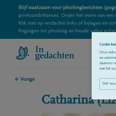
Blijf waakzaam voor phishingberichten (pogi
privécondoléances. Onder het mom van een c
Klik niet op verdachte links of bijlagen en 
Pogingen tot phishing en fraude vallen echter
Cookie ken
Onze websi
we automati
daarvoor v
met het ops
← Vorige
Stel voo
Catharina (Liz