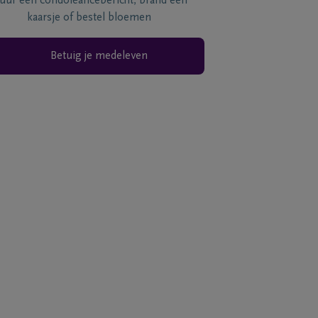
tuur een condoléancebericht, brand een
kaarsje of bestel bloemen
Betuig je medeleven