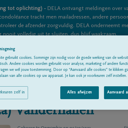
ng tot oplichting) -
DELA ontvangt meldingen over va
ondoléance tracht men mailadressen, andere persoon
controleer de afzender zorgvuldig. DELA onderneemt m
 nooit volledig uit te sluiten, dus blijf waakzaam.
nisgeving
te gebruikt cookies. Sommige zijn nodig voor de goede werking van de websit
Alle rouwberichten
Over ons
B
sch. Andere cookies worden gebruikt voor analyse, marketing of andere functio
ragen we wél jouw toestemming. Door op “Aanvaard alle cookies” te klikken g
laan van alle cookies op uw apparaat. Je kan ook je voorkeuren zelf instellen.
rkeuren zelf in
Alles afwijzen
Aanvaard a
a)
Vanderhallen