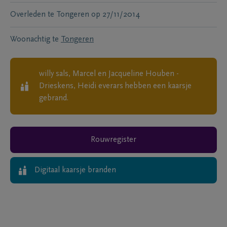
Overleden te
Tongeren
op
27/11/2014
Woonachtig te
Tongeren
willy sals, Marcel en Jacqueline Houben -
Drieskens, Heidi everars
hebben een kaarsje
gebrand.
Rouwregister
Digitaal kaarsje branden