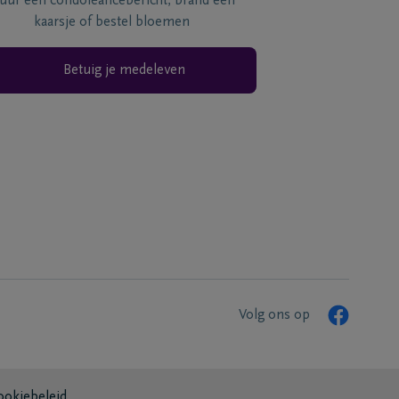
tuur een condoléancebericht, brand een
kaarsje of bestel bloemen
Betuig je medeleven
Volg ons op
ookiebeleid