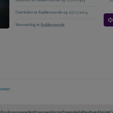
Geboren te
Ruddervoorde
op
27/01/1925
S
Overleden te
Ruddervoorde
op
27/11/2014
Woonachtig te
Ruddervoorde
ontact
bruiksvoorwaarden
Privacyverklaring
Toegankelijkheidsverklaring
C