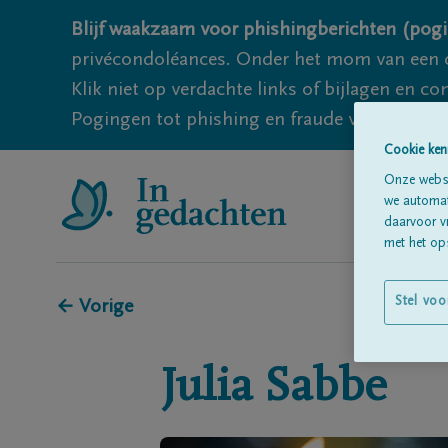
Blijf waakzaam voor phishingberichten (pogi
privécondoléances. Onder het mom van een c
Klik niet op verdachte links of bijlagen en 
Pogingen tot phishing en fraude vallen echter
Cookie ken
Onze websi
we automati
daarvoor v
met het ops
Stel voo
← Vorige
Julia
Sabbe