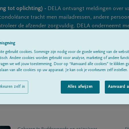
ng tot oplichting) -
DELA ontvangt meldingen over va
ondoléance tracht men mailadressen, andere persoon
controleer de afzender zorgvuldig. DELA onderneemt m
 nooit volledig uit te sluiten, dus blijf waakzaam.
nisgeving
te gebruikt cookies. Sommige zijn nodig voor de goede werking van de websit
sch. Andere cookies worden gebruikt voor analyse, marketing of andere functio
Alle rouwberichten
Over ons
B
ragen we wél jouw toestemming. Door op “Aanvaard alle cookies” te klikken g
laan van alle cookies op uw apparaat. Je kan ook je voorkeuren zelf instellen.
rkeuren zelf in
Alles afwijzen
Aanvaard a