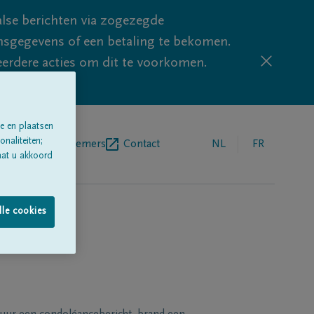
lse berichten via zogezegde
sgegevens of een betaling te bekomen.
eerdere acties om dit te voorkomen.
e en plaatsen
naliteiten;
egrafenisondernemers
Contact
NL
FR
aat u akkoord
lle cookies