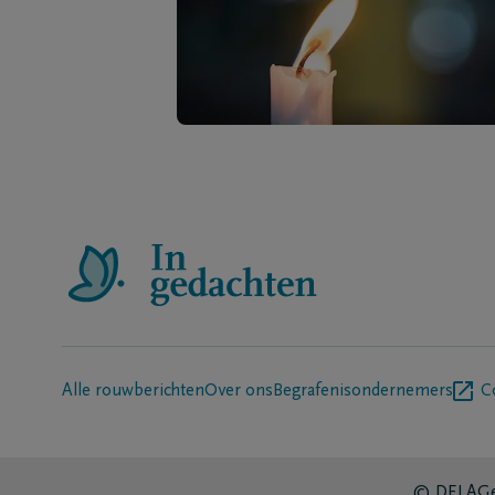
Alle rouwberichten
Over ons
Begrafenisondernemers
C
© DELA
Ge