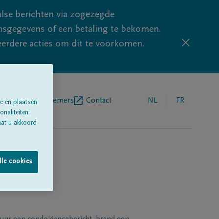
lse berichten via zogezegde
sgegevens of een betaling te bekomen.
eerdere acties om dit te voorkomen.
egrafenisondernemers
Contact
NL
FR
e en plaatsen
naliteiten;
aat u akkoord
lle cookies