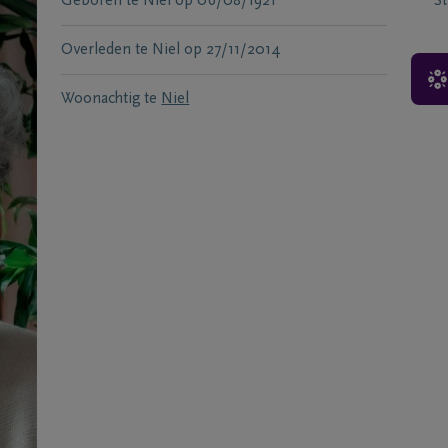
Geboren te
Niel
op
06/08/1921
S
Overleden te
Niel
op
27/11/2014
Woonachtig te
Niel