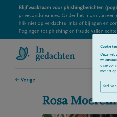
Blijf waakzaam voor phishingberichten (pogi
privécondoléances. Onder het mom van een c
Klik niet op verdachte links of bijlagen en 
Pogingen tot phishing en fraude vallen echter
Cookie ken
Onze websi
we automati
daarvoor v
met het ops
← Vorige
Stel voo
Rosa
Moerem