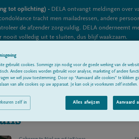
ng tot oplichting) -
DELA ontvangt meldingen over va
ondoléance tracht men mailadressen, andere persoon
controleer de afzender zorgvuldig. DELA onderneemt m
 nooit volledig uit te sluiten, dus blijf waakzaam.
nisgeving
Alle rouwberichten
Over ons
B
te gebruikt cookies. Sommige zijn nodig voor de goede werking van de websit
sch. Andere cookies worden gebruikt voor analyse, marketing of andere functio
ragen we wél jouw toestemming. Door op “Aanvaard alle cookies” te klikken g
laan van alle cookies op uw apparaat. Je kan ook je voorkeuren zelf instellen.
rkeuren zelf in
Alles afwijzen
Aanvaard a
ans