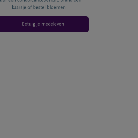
tuur een condoléancebericht, brand een
kaarsje of bestel bloemen
Betuig je medeleven