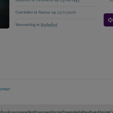
Geboren te
Centrache
op
23/08/1945
S
Overleden te
Namur
op
27/11/2016
Woonachtig te
Rochefort
ontact
bruiksvoorwaarden
Privacyverklaring
Toegankelijkheidsverklaring
C