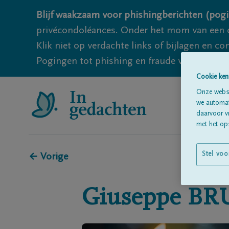
Blijf waakzaam voor phishingberichten (pogi
privécondoléances. Onder het mom van een c
Klik niet op verdachte links of bijlagen en 
Pogingen tot phishing en fraude vallen echter
Cookie ken
Onze websi
we automati
daarvoor v
met het ops
Stel voo
← Vorige
Giuseppe
BR