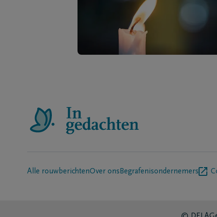
Alle rouwberichten
Over ons
Begrafenisondernemers
C
© DELA
Ge