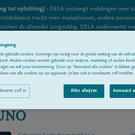
ng tot oplichting) -
DELA ontvangt meldingen over va
ondoléance tracht men mailadressen, andere persoon
controleer de afzender zorgvuldig. DELA onderneemt m
 nooit volledig uit te sluiten, dus blijf waakzaam.
nisgeving
te gebruikt cookies. Sommige zijn nodig voor de goede werking van de websit
sch. Andere cookies worden gebruikt voor analyse, marketing of andere functio
Alle rouwberichten
Over ons
B
ragen we wél jouw toestemming. Door op “Aanvaard alle cookies” te klikken g
laan van alle cookies op uw apparaat. Je kan ook je voorkeuren zelf instellen.
rkeuren zelf in
Alles afwijzen
Aanvaard a
UNO