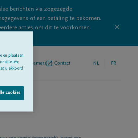
lse berichten via zogezegde
sgegevens of een betaling te bekomen.
eerdere acties om dit te voorkomen.
e en plaatsen
naliteiten;
egrafenisondernemers
Contact
NL
FR
aat u akkoord
lle cookies