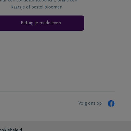
tuur een condoléancebericht, brand een
kaarsje of bestel bloemen
Betuig je medeleven
Volg ons op
ookiebeleid