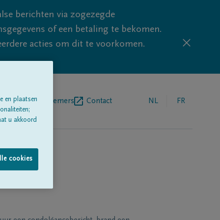
lse berichten via zogezegde
sgegevens of een betaling te bekomen.
eerdere acties om dit te voorkomen.
e en plaatsen
egrafenisondernemers
Contact
NL
FR
naliteiten;
aat u akkoord
lle cookies