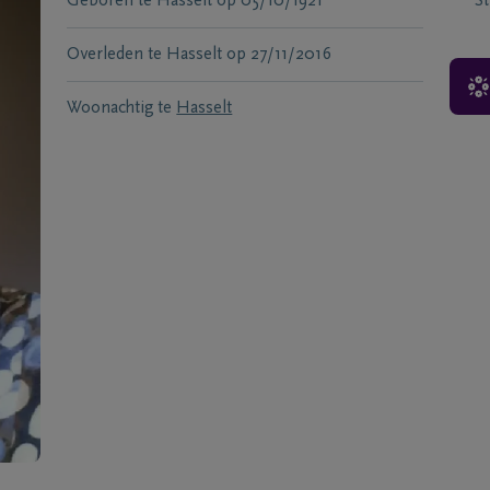
Geboren te
Hasselt
op
05/10/1921
S
Overleden te
Hasselt
op
27/11/2016
Woonachtig te
Hasselt