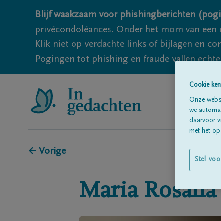
Blijf waakzaam voor phishingberichten (pogi
privécondoléances. Onder het mom van een c
Klik niet op verdachte links of bijlagen en 
Pogingen tot phishing en fraude vallen echter
Cookie ken
Onze websi
we automati
daarvoor v
met het ops
← Vorige
Stel voo
Maria Rosalia