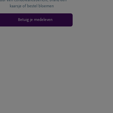
tuur een condoléancebericht, brand een
kaarsje of bestel bloemen
Betuig je medeleven