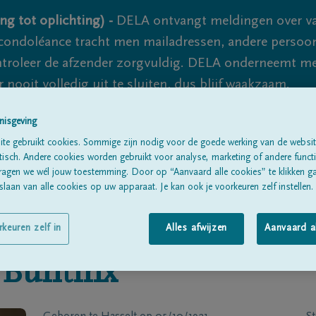
ng tot oplichting) -
DELA ontvangt meldingen over va
ondoléance tracht men mailadressen, andere persoon
controleer de afzender zorgvuldig. DELA onderneemt m
 nooit volledig uit te sluiten, dus blijf waakzaam.
nisgeving
te gebruikt cookies. Sommige zijn nodig voor de goede werking van de websit
Alle rouwberichten
Over ons
B
sch. Andere cookies worden gebruikt voor analyse, marketing of andere functio
ragen we wél jouw toestemming. Door op “Aanvaard alle cookies” te klikken g
laan van alle cookies op uw apparaat. Je kan ook je voorkeuren zelf instellen.
rkeuren zelf in
Alles afwijzen
Aanvaard a
Buntinx