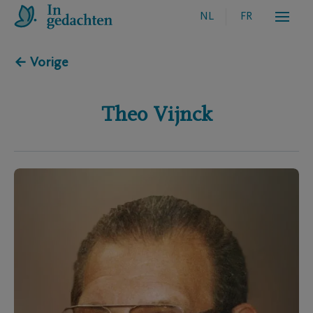
NL
FR
← Vorige
Theo
Vijnck