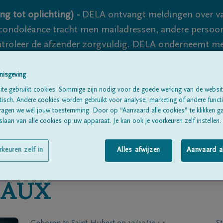
ng tot oplichting) -
DELA ontvangt meldingen over va
ondoléance tracht men mailadressen, andere persoon
controleer de afzender zorgvuldig. DELA onderneemt m
 nooit volledig uit te sluiten, dus blijf waakzaam.
nisgeving
te gebruikt cookies. Sommige zijn nodig voor de goede werking van de websit
sch. Andere cookies worden gebruikt voor analyse, marketing of andere functio
Alle rouwberichten
Over ons
B
ragen we wél jouw toestemming. Door op “Aanvaard alle cookies” te klikken g
laan van alle cookies op uw apparaat. Je kan ook je voorkeuren zelf instellen.
rkeuren zelf in
Alles afwijzen
Aanvaard a
HAUX