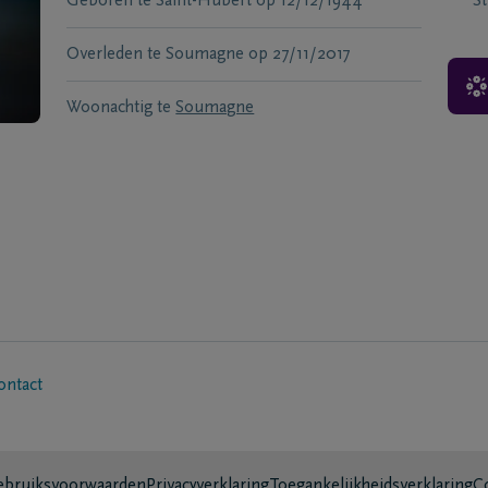
Geboren te
Saint-Hubert
op
12/12/1944
S
Overleden te
Soumagne
op
27/11/2017
Woonachtig te
Soumagne
ontact
bruiksvoorwaarden
Privacyverklaring
Toegankelijkheidsverklaring
C