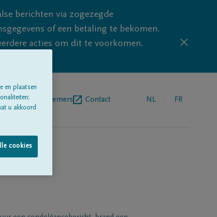
lse berichten via zogezegde
sgegevens of een betaling te bekomen.
eerdere acties om dit te voorkomen.
e en plaatsen
naliteiten;
egrafenisondernemers
Contact
NL
FR
aat u akkoord
lle cookies