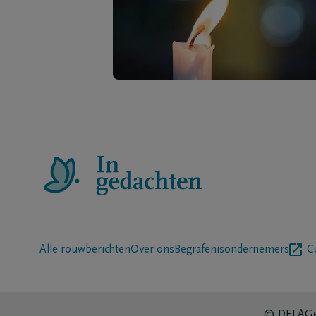
Alle rouwberichten
Over ons
Begrafenisondernemers
C
© DELA
Ge