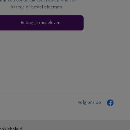
tuur een condoléancebericht, brand een
kaarsje of bestel bloemen
Betuig je medeleven
Volg ons op
ookiebeleid