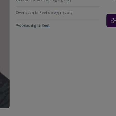
Geboren te
Reet
op
05/05/1935
S
Overleden te
Reet
op
27/11/2017
Woonachtig te
Reet