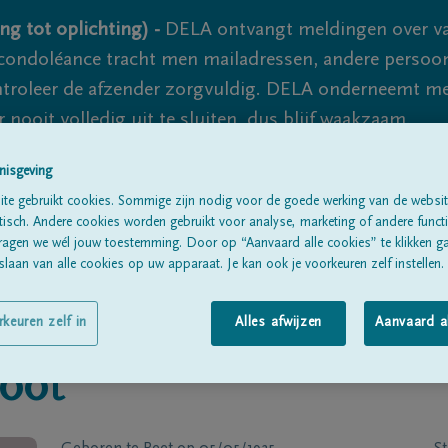
ng tot oplichting) -
DELA ontvangt meldingen over va
ondoléance tracht men mailadressen, andere persoon
controleer de afzender zorgvuldig. DELA onderneemt m
 nooit volledig uit te sluiten, dus blijf waakzaam.
nisgeving
te gebruikt cookies. Sommige zijn nodig voor de goede werking van de websit
Alle rouwberichten
Over ons
B
sch. Andere cookies worden gebruikt voor analyse, marketing of andere functio
ragen we wél jouw toestemming. Door op “Aanvaard alle cookies” te klikken g
laan van alle cookies op uw apparaat. Je kan ook je voorkeuren zelf instellen.
rkeuren zelf in
Alles afwijzen
Aanvaard a
oot