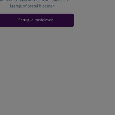
tuur een condoléancebericht, brand een
kaarsje of bestel bloemen
Betuig je medeleven