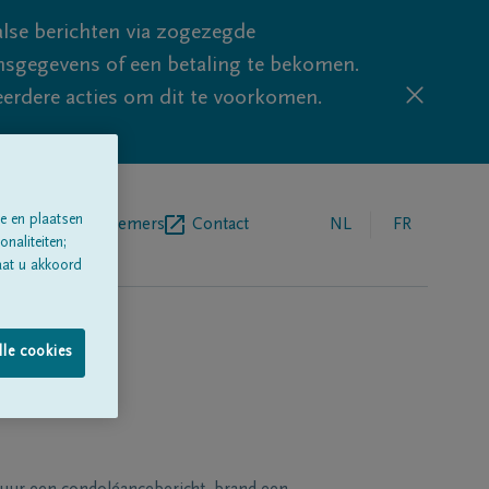
lse berichten via zogezegde
sgegevens of een betaling te bekomen.
eerdere acties om dit te voorkomen.
e en plaatsen
egrafenisondernemers
Contact
NL
FR
naliteiten;
aat u akkoord
lle cookies