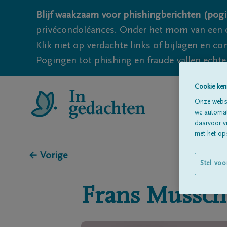
Blijf waakzaam voor phishingberichten (pogi
privécondoléances. Onder het mom van een c
Klik niet op verdachte links of bijlagen en 
Pogingen tot phishing en fraude vallen echter
Cookie ken
Onze websi
we automati
daarvoor v
met het ops
← Vorige
Stel voo
Frans
Mussch