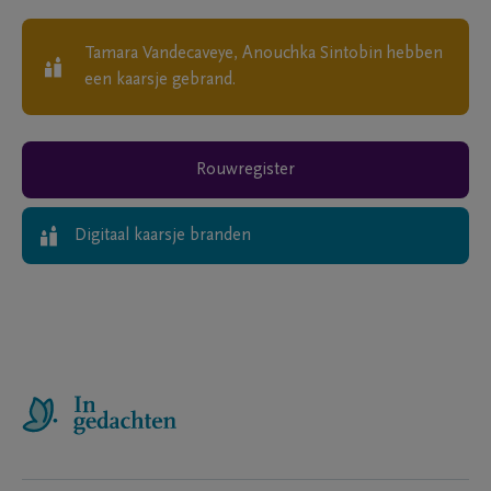
Tamara Vandecaveye, Anouchka Sintobin
hebben
een kaarsje gebrand.
Rouwregister
Digitaal kaarsje branden