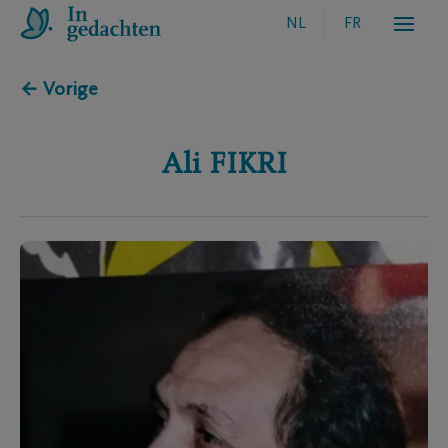
NL
FR
← Vorige
Ali
FIKRI