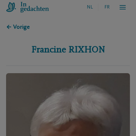
NL
FR
← Vorige
Francine
RIXHON