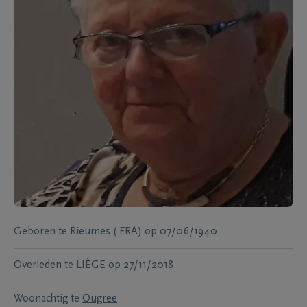
Geboren te
Rieumes ( FRA)
op
07/06/1940
Overleden te
LIÈGE
op
27/11/2018
Woonachtig te
Ougree