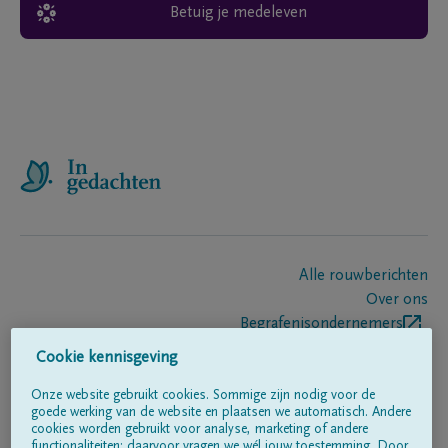
Betuig je medeleven
Alle rouwberichten
Over ons
Begrafenisondernemers
Contact
Cookie kennisgeving
Onze website gebruikt cookies. Sommige zijn nodig voor de
goede werking van de website en plaatsen we automatisch. Andere
Volg ons op
cookies worden gebruikt voor analyse, marketing of andere
functionaliteiten; daarvoor vragen we wél jouw toestemming. Door