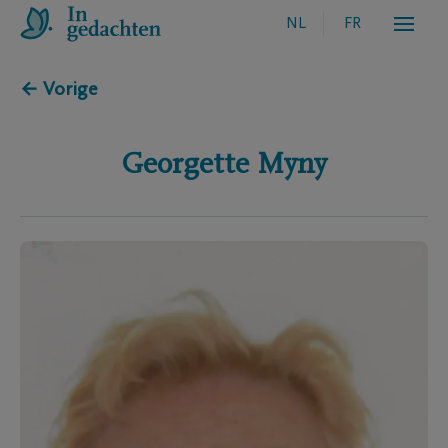
NL
FR
← Vorige
Georgette
Myny