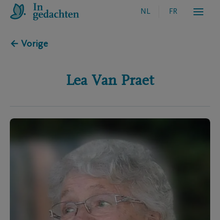
NL
FR
← Vorige
Lea
Van Praet