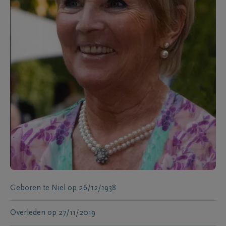
Geboren te
Niel
op
26/12/1938
Overleden
op
27/11/2019