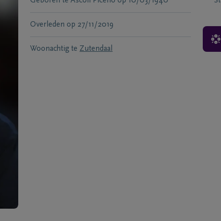
Geboren te
Ascoli Piceno
op
10/03/1940
S
Overleden
op
27/11/2019
Woonachtig te
Zutendaal