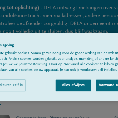
ng tot oplichting) -
DELA ontvangt meldingen over va
ondoléance tracht men mailadressen, andere persoon
controleer de afzender zorgvuldig. DELA onderneemt m
 nooit volledig uit te sluiten, dus blijf waakzaam.
nisgeving
te gebruikt cookies. Sommige zijn nodig voor de goede werking van de websit
Alle rouwberichten
Over ons
B
sch. Andere cookies worden gebruikt voor analyse, marketing of andere functio
ragen we wél jouw toestemming. Door op “Aanvaard alle cookies” te klikken g
laan van alle cookies op uw apparaat. Je kan ook je voorkeuren zelf instellen.
rkeuren zelf in
Alles afwijzen
Aanvaard a
i