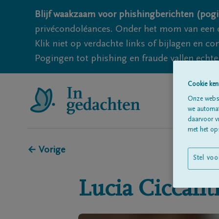
Blijf waakzaam voor phishingberichten (pogi
privécondoléances. Onder het mom van een c
Klik niet op verdachte links of bijlagen en 
Pogingen tot phishing en fraude vallen echter
Cookie ken
Onze websi
we automati
daarvoor v
met het ops
← Vorige
Stel voo
Lucia
Ciccant