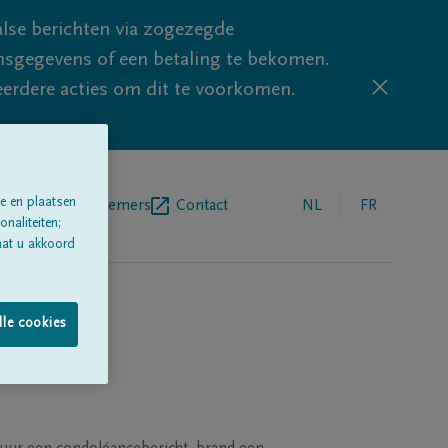
lse berichten via zogezegde
sgegevens of een betaling te bekomen.
eerdere acties om dit te voorkomen.
e en plaatsen
egrafenisondernemers
Contact
NL
FR
naliteiten;
aat u akkoord
lle cookies