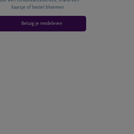
tuur een condoléancebericht, brand een
kaarsje of bestel bloemen
Betuig je medeleven