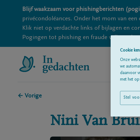
Blijf waakzaam voor phishingberichten (pogi
privécondoléances. Onder het mom van een c
Klik niet op verdachte links of bijlagen en 
Pogingen tot phishing en fraude vallen echter
Cookie ken
Onze websi
we automati
daarvoor v
met het ops
← Vorige
Stel voo
Nini
Van Brui