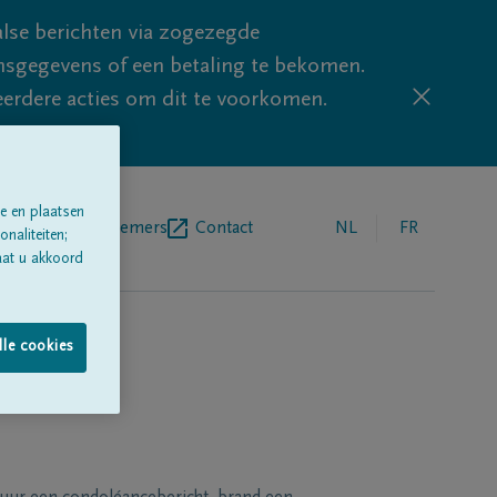
lse berichten via zogezegde
sgegevens of een betaling te bekomen.
eerdere acties om dit te voorkomen.
e en plaatsen
egrafenisondernemers
Contact
NL
FR
naliteiten;
aat u akkoord
lle cookies