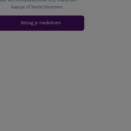
tuur een condoléancebericht, brand een
kaarsje of bestel bloemen
Betuig je medeleven