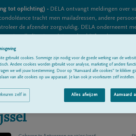
ng tot oplichting) -
DELA ontvangt meldingen over va
ondoléance tracht men mailadressen, andere persoon
controleer de afzender zorgvuldig. DELA onderneemt m
 nooit volledig uit te sluiten, dus blijf waakzaam.
nisgeving
te gebruikt cookies. Sommige zijn nodig voor de goede werking van de websit
Alle rouwberichten
Over ons
B
sch. Andere cookies worden gebruikt voor analyse, marketing of andere functio
ragen we wél jouw toestemming. Door op “Aanvaard alle cookies” te klikken g
laan van alle cookies op uw apparaat. Je kan ook je voorkeuren zelf instellen.
rkeuren zelf in
Alles afwijzen
Aanvaard a
jssel