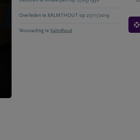
Geboren te
Antwerpen
op
17/05/1936
S
Overleden te
KALMTHOUT
op
27/11/2019
Woonachtig te
Kalmthout