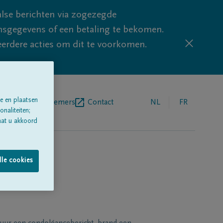
lse berichten via zogezegde
sgegevens of een betaling te bekomen.
eerdere acties om dit te voorkomen.
e en plaatsen
egrafenisondernemers
Contact
NL
FR
naliteiten;
aat u akkoord
lle cookies