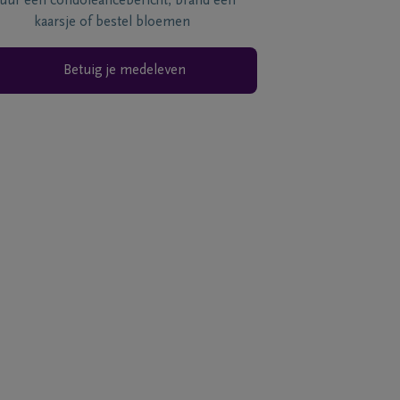
tuur een condoléancebericht, brand een
kaarsje of bestel bloemen
Betuig je medeleven