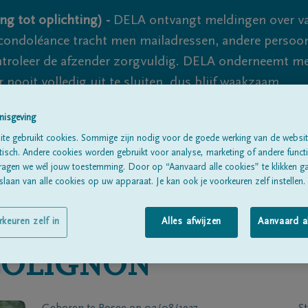
ng tot oplichting) -
DELA ontvangt meldingen over va
ondoléance tracht men mailadressen, andere persoon
controleer de afzender zorgvuldig. DELA onderneemt m
 nooit volledig uit te sluiten, dus blijf waakzaam.
nisgeving
te gebruikt cookies. Sommige zijn nodig voor de goede werking van de websit
Alle rouwberichten
Over ons
B
sch. Andere cookies worden gebruikt voor analyse, marketing of andere functio
ragen we wél jouw toestemming. Door op “Aanvaard alle cookies” te klikken g
laan van alle cookies op uw apparaat. Je kan ook je voorkeuren zelf instellen.
rkeuren zelf in
Alles afwijzen
Aanvaard a
COLIGNON