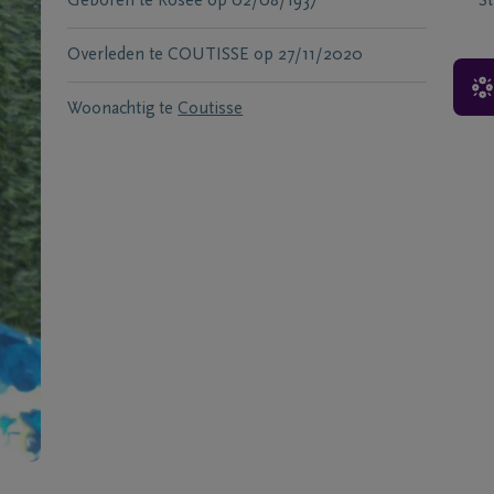
Geboren te
Rosee
op
02/08/1937
S
Overleden te
COUTISSE
op
27/11/2020
Woonachtig te
Coutisse