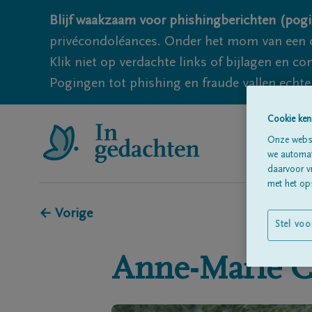
Blijf waakzaam voor phishingberichten (pogi
privécondoléances. Onder het mom van een c
Klik niet op verdachte links of bijlagen en 
Pogingen tot phishing en fraude vallen echter
Cookie ken
Onze websi
we automati
daarvoor v
met het ops
← Vorige
Stel voo
Anne-Marie