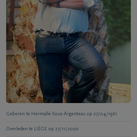
Geboren te
Hermalle-Sous-Argenteau
op
27/04/1961
Overleden te
LIÈGE
op
27/11/2020