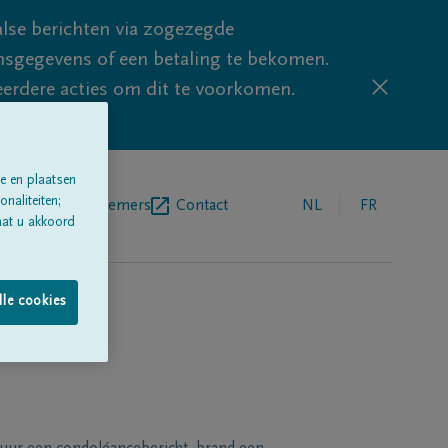
lse berichten via zogezegde
sgegevens of een betaling te bekomen.
eerdere acties om dit te voorkomen.
e en plaatsen
naliteiten;
egrafenisondernemers
Contact
NL
FR
aat u akkoord
lle cookies