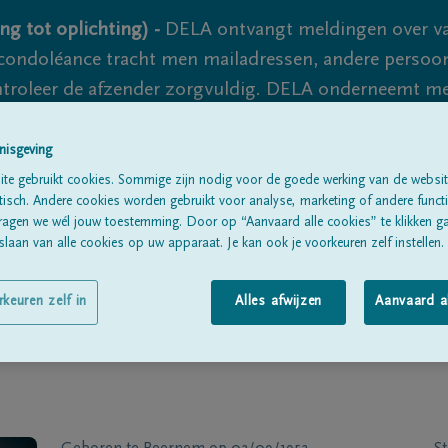
ng tot oplichting) -
DELA ontvangt meldingen over va
ondoléance tracht men mailadressen, andere persoon
controleer de afzender zorgvuldig. DELA onderneemt m
 nooit volledig uit te sluiten, dus blijf waakzaam.
nisgeving
te gebruikt cookies. Sommige zijn nodig voor de goede werking van de websit
sch. Andere cookies worden gebruikt voor analyse, marketing of andere functio
Alle rouwberichten
Over ons
B
ragen we wél jouw toestemming. Door op “Aanvaard alle cookies” te klikken g
laan van alle cookies op uw apparaat. Je kan ook je voorkeuren zelf instellen.
rkeuren zelf in
Alles afwijzen
Aanvaard a