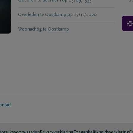
Geboren te
Beernem
op
03/09/1953
S
Overleden te
Oostkamp
op
27/11/2020
Woonachtig te
Oostkamp
ontact
bruiksvoorwaarden
Privacyverklaring
Toegankelijkheidsverklaring
C