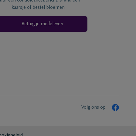
tuur een condoléancebericht, brand een
kaarsje of bestel bloemen
Betuig je medeleven
Volg ons op
ookiebeleid