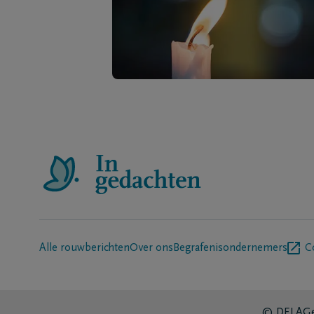
Alle rouwberichten
Over ons
Begrafenisondernemers
C
© DELA
Ge