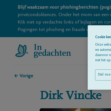
Blijf waakzaam voor phishingberichten (pogi
privécondoléances. Onder het mom van een c
Klik niet op verdachte links of bijlagen en 
Pogingen tot phishing en fraude vallen echter
Cookie ken
Onze websi
we automati
daarvoor v
met het ops
Stel voo
← Vorige
Dirk
Vincke