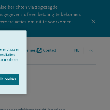
lse berichten via zogezegde
sgegevens of een betaling te bekomen.
eerdere acties om dit te voorkomen.
e en plaatsen
egrafenisondernemers
Contact
NL
FR
naliteiten;
aat u akkoord
lle cookies