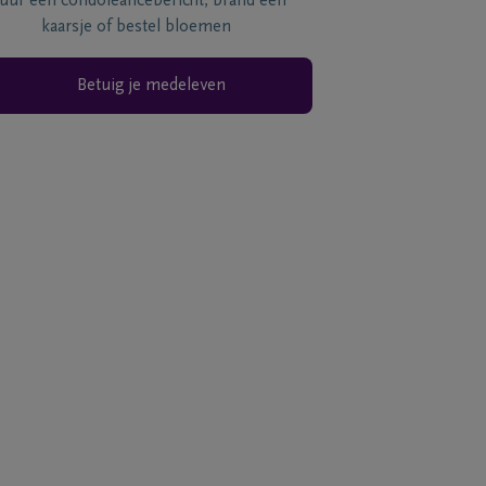
tuur een condoléancebericht, brand een
kaarsje of bestel bloemen
Betuig je medeleven