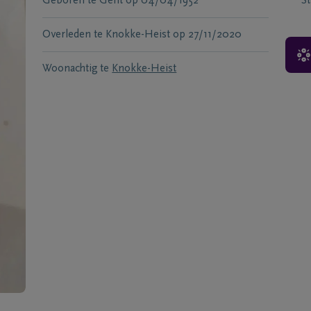
Geboren te
Gent
op
04/04/1952
S
Overleden te
Knokke-Heist
op
27/11/2020
Woonachtig te
Knokke-Heist