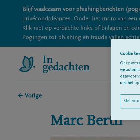
Blijf waakzaam voor phishingberichten (pogi
privécondoléances. Onder het mom van een c
Klik niet op verdachte links of bijlagen en 
Pogingen tot phishing en fraude vallen echter
Cookie ken
Onze websi
we automati
daarvoor v
met het ops
← Vorige
Stel voo
Marc
Berth