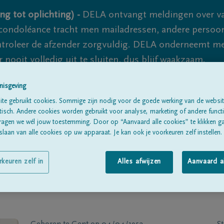
ng tot oplichting) -
DELA ontvangt meldingen over va
ondoléance tracht men mailadressen, andere persoon
controleer de afzender zorgvuldig. DELA onderneemt m
 nooit volledig uit te sluiten, dus blijf waakzaam.
nisgeving
te gebruikt cookies. Sommige zijn nodig voor de goede werking van de websit
Alle rouwberichten
Over ons
B
sch. Andere cookies worden gebruikt voor analyse, marketing of andere functio
ragen we wél jouw toestemming. Door op “Aanvaard alle cookies” te klikken g
laan van alle cookies op uw apparaat. Je kan ook je voorkeuren zelf instellen.
rkeuren zelf in
Alles afwijzen
Aanvaard a