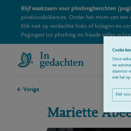
Blijf waakzaam voor phishingberichten (pogi
privécondoléances. Onder het mom van een c
Klik niet op verdachte links of bijlagen en 
Pogingen tot phishing en fraude vallen echter
Cookie ken
Onze websi
we automati
daarvoor v
met het ops
← Vorige
Stel voo
Mariette
Abee