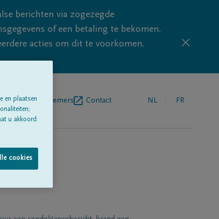
lse berichten via zogezegde
sgegevens of een betaling te bekomen.
eerdere acties om dit te voorkomen.
e en plaatsen
egrafenisondernemers
Contact
NL
FR
naliteiten;
aat u akkoord
lle cookies