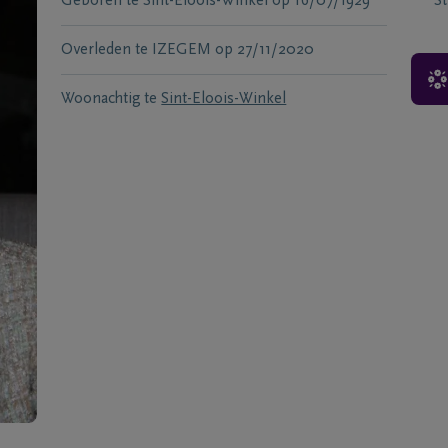
Geboren te
Sint-Eloois-Winkel
op
16/07/1929
S
Overleden te
IZEGEM
op
27/11/2020
Woonachtig te
Sint-Eloois-Winkel