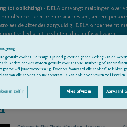
ng tot oplichting) -
DELA ontvangt meldingen over va
ondoléance tracht men mailadressen, andere persoon
controleer de afzender zorgvuldig. DELA onderneemt m
 nooit volledig uit te sluiten, dus blijf waakzaam.
nisgeving
te gebruikt cookies. Sommige zijn nodig voor de goede werking van de websit
Alle rouwberichten
Over ons
B
sch. Andere cookies worden gebruikt voor analyse, marketing of andere functio
ragen we wél jouw toestemming. Door op “Aanvaard alle cookies” te klikken g
laan van alle cookies op uw apparaat. Je kan ook je voorkeuren zelf instellen.
rkeuren zelf in
Alles afwijzen
Aanvaard a
l