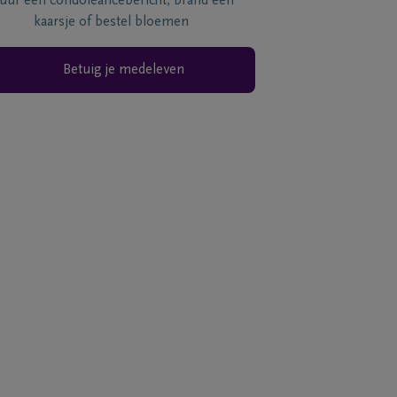
tuur een condoléancebericht, brand een
kaarsje of bestel bloemen
Betuig je medeleven