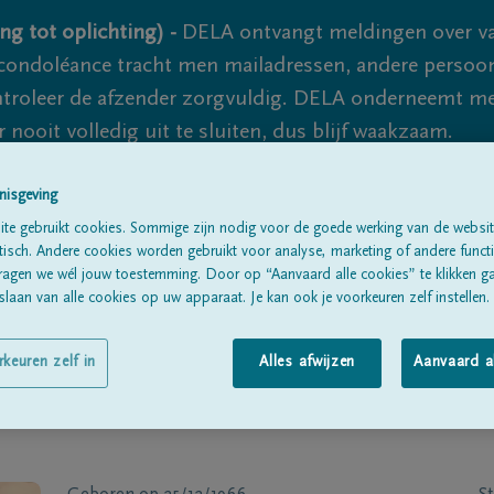
ng tot oplichting) -
DELA ontvangt meldingen over va
ondoléance tracht men mailadressen, andere persoon
controleer de afzender zorgvuldig. DELA onderneemt m
 nooit volledig uit te sluiten, dus blijf waakzaam.
nisgeving
Alle rouwberichten
Over ons
B
te gebruikt cookies. Sommige zijn nodig voor de goede werking van de websit
sch. Andere cookies worden gebruikt voor analyse, marketing of andere functio
ragen we wél jouw toestemming. Door op “Aanvaard alle cookies” te klikken g
laan van alle cookies op uw apparaat. Je kan ook je voorkeuren zelf instellen.
rkeuren zelf in
Alles afwijzen
Aanvaard a