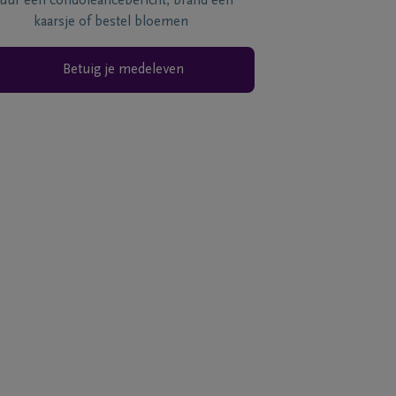
tuur een condoléancebericht, brand een
kaarsje of bestel bloemen
Betuig je medeleven