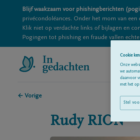
Blijf waakzaam voor phishingberichten (pogi
privécondoléances. Onder het mom van een c
Klik niet op verdachte links of bijlagen en 
Pogingen tot phishing en fraude vallen echter
Cookie ken
Onze websi
we automati
daarvoor v
met het ops
← Vorige
Stel voo
Rudy
RION