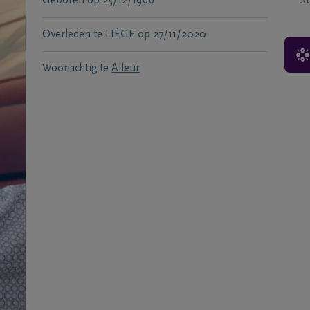
Geboren
op
25/12/1966
S
Overleden te
LIÈGE
op
27/11/2020
Woonachtig te
Alleur