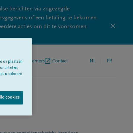
lse berichten via zogezegde
sgegevens of een betaling te bekomen.
eerdere acties om dit te voorkomen.
egrafenisondernemers
Contact
NL
FR
e en plaatsen
naliteiten;
aat u akkoord
lle cookies