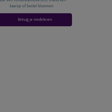
tuur een condoléancebericht, brand een
kaarsje of bestel bloemen
Betuig je medeleven