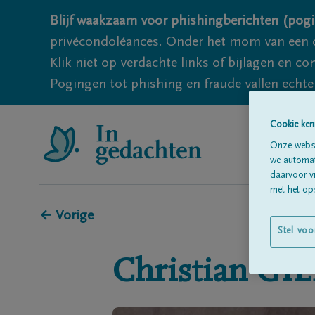
Blijf waakzaam voor phishingberichten (pogi
privécondoléances. Onder het mom van een c
Klik niet op verdachte links of bijlagen en 
Pogingen tot phishing en fraude vallen echter
Cookie ken
Onze websi
we automati
daarvoor v
met het ops
← Vorige
Stel voo
Christian
GIL