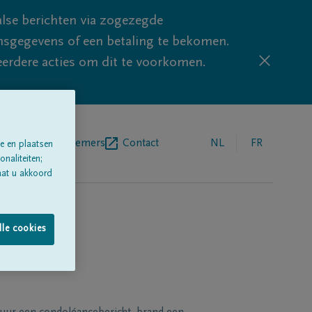
lse berichten via zogezegde
sgegevens of een betaling te bekomen.
eerdere acties om dit te voorkomen.
egrafenisondernemers
Contact
NL
FR
e en plaatsen
naliteiten;
aat u akkoord
lle cookies