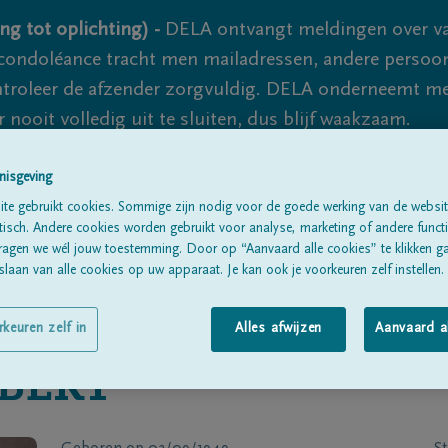
ng tot oplichting) -
DELA ontvangt meldingen over va
ondoléance tracht men mailadressen, andere persoon
controleer de afzender zorgvuldig. DELA onderneemt m
 nooit volledig uit te sluiten, dus blijf waakzaam.
nisgeving
Alle rouwberichten
Over ons
B
te gebruikt cookies. Sommige zijn nodig voor de goede werking van de websit
sch. Andere cookies worden gebruikt voor analyse, marketing of andere functio
ragen we wél jouw toestemming. Door op “Aanvaard alle cookies” te klikken g
laan van alle cookies op uw apparaat. Je kan ook je voorkeuren zelf instellen.
rkeuren zelf in
Alles afwijzen
Aanvaard a
BERT