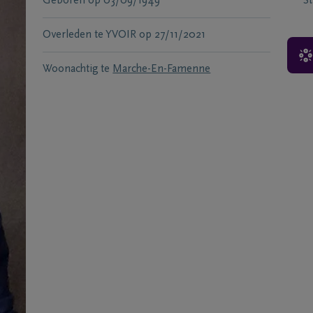
Geboren
op
03/09/1949
S
Overleden te
YVOIR
op
27/11/2021
Woonachtig te
Marche-En-Famenne