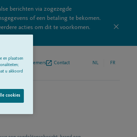
lse berichten via zogezegde
sgegevens of een betaling te bekomen.
eerdere acties om dit te voorkomen.
e en plaatsen
egrafenisondernemers
Contact
NL
FR
naliteiten;
aat u akkoord
lle cookies