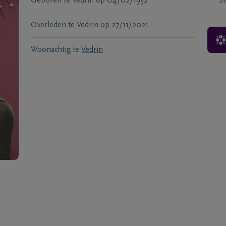
Geboren te
Vedrin
op
04/02/1952
S
Overleden te
Vedrin
op
27/11/2021
Woonachtig te
Vedrin