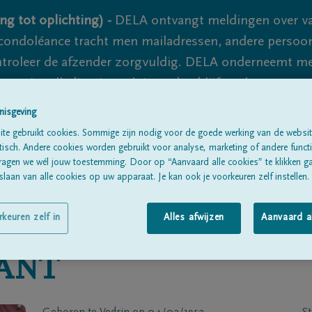
ng tot oplichting) -
DELA ontvangt meldingen over va
ondoléance tracht men mailadressen, andere persoon
controleer de afzender zorgvuldig. DELA onderneemt m
 nooit volledig uit te sluiten, dus blijf waakzaam.
nisgeving
te gebruikt cookies. Sommige zijn nodig voor de goede werking van de websit
Alle rouwberichten
Over ons
B
sch. Andere cookies worden gebruikt voor analyse, marketing of andere functio
ragen we wél jouw toestemming. Door op “Aanvaard alle cookies” te klikken g
laan van alle cookies op uw apparaat. Je kan ook je voorkeuren zelf instellen.
rkeuren zelf in
Alles afwijzen
Aanvaard a
ANT