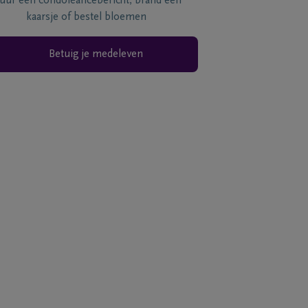
tuur een condoléancebericht, brand een
kaarsje of bestel bloemen
Betuig je medeleven