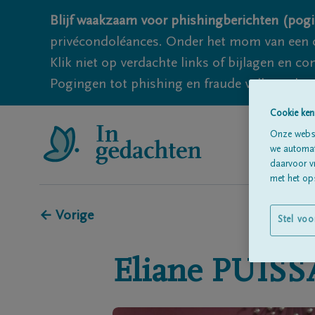
Blijf waakzaam voor phishingberichten (pogi
privécondoléances. Onder het mom van een c
Klik niet op verdachte links of bijlagen en 
Pogingen tot phishing en fraude vallen echter
Cookie ken
Onze websi
we automati
daarvoor v
met het ops
← Vorige
Stel voo
Eliane
PUISS