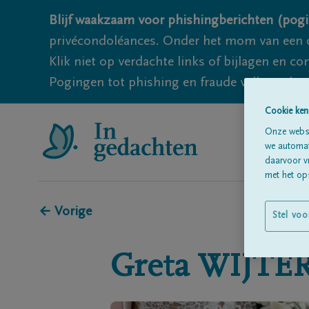
Blijf waakzaam voor phishingberichten (pogi
privécondoléances. Onder het mom van een c
Klik niet op verdachte links of bijlagen en 
Pogingen tot phishing en fraude vallen echter
Cookie ken
Onze websi
we automati
daarvoor v
met het ops
← Vorige
Stel voo
Greta
WIJTE