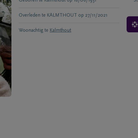
Geboren te
Kalmthout
op
18/06/1931
S
Overleden te
KALMTHOUT
op
27/11/2021
Woonachtig te
Kalmthout