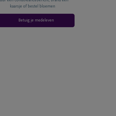
tuur een condoléancebericht, brand een
kaarsje of bestel bloemen
Betuig je medeleven