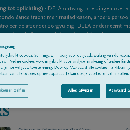
ng tot oplichting) -
DELA ontvangt meldingen over va
ondoléance tracht men mailadressen, andere persoon
controleer de afzender zorgvuldig. DELA onderneemt m
 nooit volledig uit te sluiten, dus blijf waakzaam.
nisgeving
te gebruikt cookies. Sommige zijn nodig voor de goede werking van de websit
Alle rouwberichten
Over ons
B
sch. Andere cookies worden gebruikt voor analyse, marketing of andere functio
ragen we wél jouw toestemming. Door op “Aanvaard alle cookies” te klikken g
laan van alle cookies op uw apparaat. Je kan ook je voorkeuren zelf instellen.
rkeuren zelf in
Alles afwijzen
Aanvaard a
RS