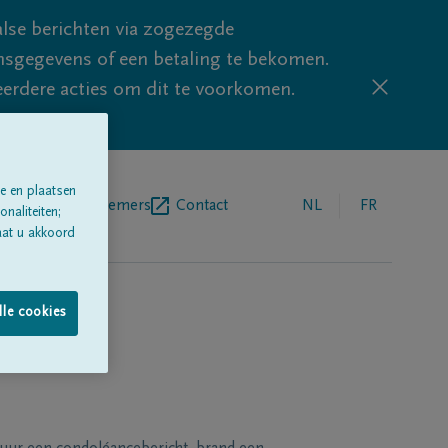
lse berichten via zogezegde
sgegevens of een betaling te bekomen.
eerdere acties om dit te voorkomen.
e en plaatsen
egrafenisondernemers
Contact
NL
FR
naliteiten;
aat u akkoord
lle cookies