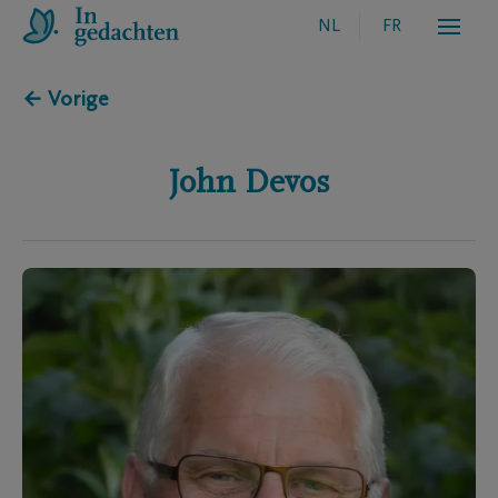
NL
FR
← Vorige
John
Devos