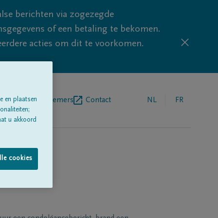
lse berichten via zogezegde
sgegevens of een betaling te bekomen.
eerdere acties om dit te voorkomen.
egrafenisondernemers
Contact
NL
FR
e en plaatsen
naliteiten;
aat u akkoord
lle cookies