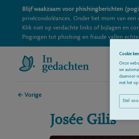
Blijf waakzaam voor phishingberichten (pogi
privécondoléances. Onder het mom van een c
Klik niet op verdachte links of bijlagen en 
Pogingen tot phishing en fraude vallen echter
Cookie ken
Onze websi
we automati
daarvoor v
met het ops
← Vorige
Stel voo
Josée
Gilis