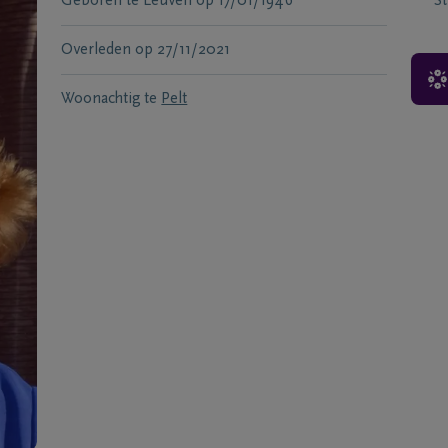
Geboren te
Leuven
op
17/01/1946
S
Overleden
op
27/11/2021
Woonachtig te
Pelt