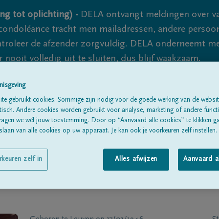
ng tot oplichting) -
DELA ontvangt meldingen over va
ondoléance tracht men mailadressen, andere persoon
controleer de afzender zorgvuldig. DELA onderneemt m
 nooit volledig uit te sluiten, dus blijf waakzaam.
nisgeving
Alle rouwberichten
Over ons
B
te gebruikt cookies. Sommige zijn nodig voor de goede werking van de websit
sch. Andere cookies worden gebruikt voor analyse, marketing of andere functio
ragen we wél jouw toestemming. Door op “Aanvaard alle cookies” te klikken g
laan van alle cookies op uw apparaat. Je kan ook je voorkeuren zelf instellen.
rkeuren zelf in
Alles afwijzen
Aanvaard a