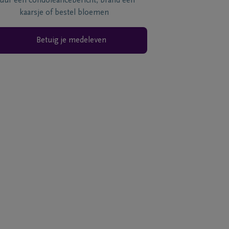
tuur een condoléancebericht, brand een
kaarsje of bestel bloemen
Betuig je medeleven