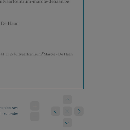
verplaatsen.
links onder.