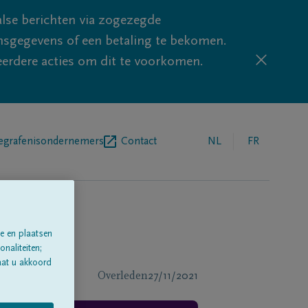
lse berichten via zogezegde
sgegevens of een betaling te bekomen.
eerdere acties om dit te voorkomen.
egrafenisondernemers
Contact
NL
FR
e en plaatsen
naliteiten;
aat u akkoord
Overleden
27/11/2021