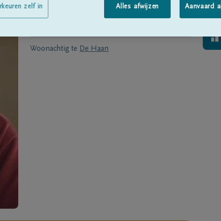
Geboren te
De Haan
op
02/06/1948
rkeuren zelf in
Alles afwijzen
Aanvaard a
Overleden te
BRUGGE
op
27/11/2021
Woonachtig te
De Haan