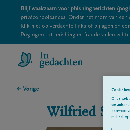
Blijf waakzaam voor phishingberichten (pogi
privécondoléances. Onder het mom van een c
Klik niet op verdachte links of bijlagen en 
Pogingen tot phishing en fraude vallen echter
← Vorige
Cookie ken
Onze websi
we automati
Wilfried
Sael
daarvoor v
met het ops