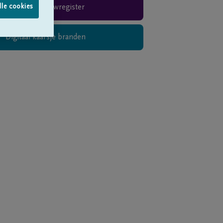
lle cookies
Rouwregister
Digitaal kaarsje branden