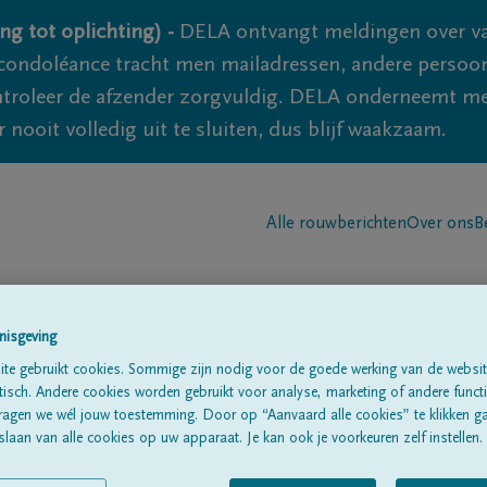
ng tot oplichting) -
DELA ontvangt meldingen over va
ondoléance tracht men mailadressen, andere persoon
controleer de afzender zorgvuldig. DELA onderneemt m
 nooit volledig uit te sluiten, dus blijf waakzaam.
Alle rouwberichten
Over ons
B
nisgeving
te gebruikt cookies. Sommige zijn nodig voor de goede werking van de websit
sch. Andere cookies worden gebruikt voor analyse, marketing of andere functio
ens
ragen we wél jouw toestemming. Door op “Aanvaard alle cookies” te klikken g
laan van alle cookies op uw apparaat. Je kan ook je voorkeuren zelf instellen.