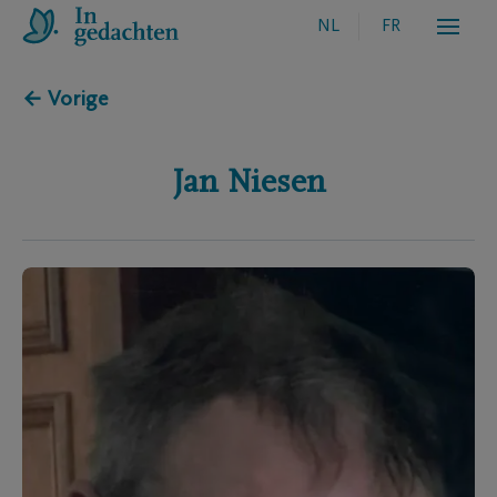
NL
FR
← Vorige
Jan
Niesen