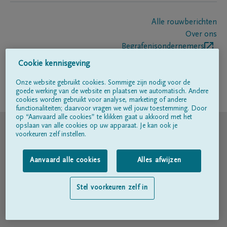
Alle rouwberichten
Over ons
Begrafenisondernemers
Contact
Cookie kennisgeving
Onze website gebruikt cookies. Sommige zijn nodig voor de
goede werking van de website en plaatsen we automatisch. Andere
Volg ons op
cookies worden gebruikt voor analyse, marketing of andere
functionaliteiten; daarvoor vragen we wél jouw toestemming. Door
op “Aanvaard alle cookies” te klikken gaat u akkoord met het
© DELA
opslaan van alle cookies op uw apparaat. Je kan ook je
voorkeuren zelf instellen.
Gebruiksvoorwaarden
Aanvaard alle cookies
Alles afwijzen
Privacyverklaring
Stel voorkeuren zelf in
Toegankelijkheidsverklaring
Cookiebeleid