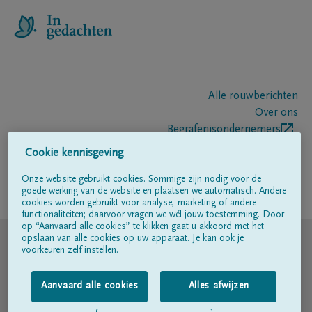
Alle rouwberichten
Over ons
Begrafenisondernemers
Contact
Cookie kennisgeving
Onze website gebruikt cookies. Sommige zijn nodig voor de
goede werking van de website en plaatsen we automatisch. Andere
Volg ons op
cookies worden gebruikt voor analyse, marketing of andere
functionaliteiten; daarvoor vragen we wél jouw toestemming. Door
op “Aanvaard alle cookies” te klikken gaat u akkoord met het
© DELA
opslaan van alle cookies op uw apparaat. Je kan ook je
voorkeuren zelf instellen.
Gebruiksvoorwaarden
Aanvaard alle cookies
Alles afwijzen
Privacyverklaring