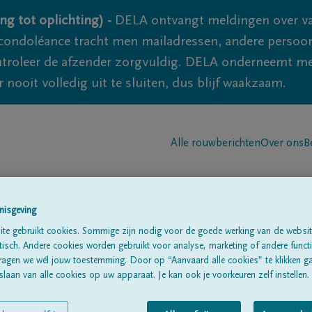
ng tot oplichting) -
DELA ontvangt meldingen over va
ondoléance tracht men mailadressen, andere persoon
controleer de afzender zorgvuldig. DELA onderneemt m
 nooit volledig uit te sluiten, dus blijf waakzaam.
Alle rouwberichten
Over ons
B
nisgeving
te gebruikt cookies. Sommige zijn nodig voor de goede werking van de websit
sch. Andere cookies worden gebruikt voor analyse, marketing of andere functio
oet
ragen we wél jouw toestemming. Door op “Aanvaard alle cookies” te klikken g
laan van alle cookies op uw apparaat. Je kan ook je voorkeuren zelf instellen.