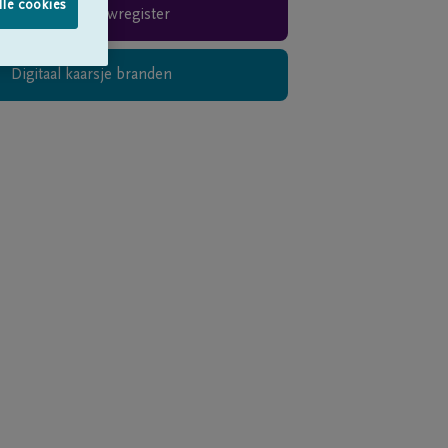
lle cookies
Rouwregister
Digitaal kaarsje branden