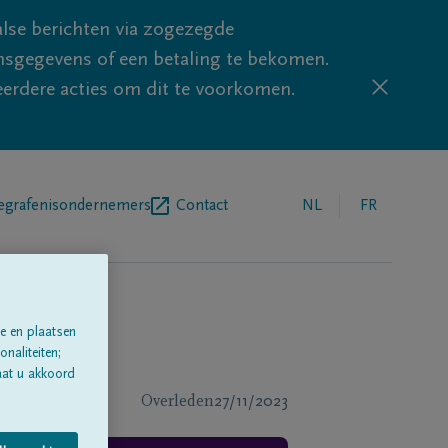
lse berichten via zogezegde
sgegevens of een betaling te bekomen.
eerdere acties om dit te voorkomen.
egrafenisondernemers
Contact
NL
FR
e en plaatsen
naliteiten;
aat u akkoord
Overleden
27/11/2023