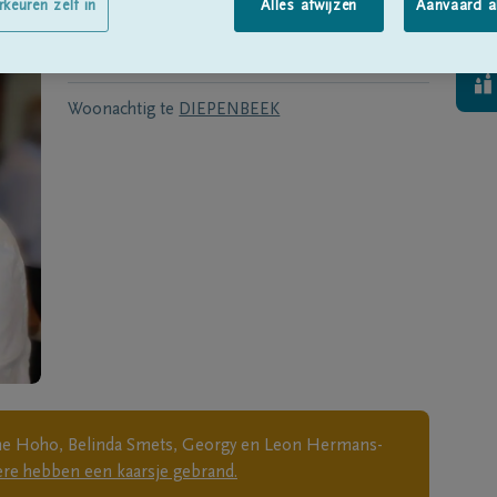
Geboren te
Bornem
op
23/06/1956
rkeuren zelf in
Alles afwijzen
Aanvaard a
Overleden te
HASSELT
op
27/11/2023
Woonachtig te
DIEPENBEEK
ne Hoho, Belinda Smets, Georgy en Leon Hermans-
ere
hebben een kaarsje gebrand.