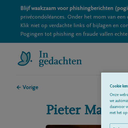
Blijf waakzaam voor phishingberichten (pogi
privécondoléances. Onder het mom van een c
Klik niet op verdachte links of bijlagen en 
Pogingen tot phishing en fraude vallen echter
Cookie ken
← Vorige
Onze websi
we automati
Pieter
Maeriv
daarvoor v
met het ops