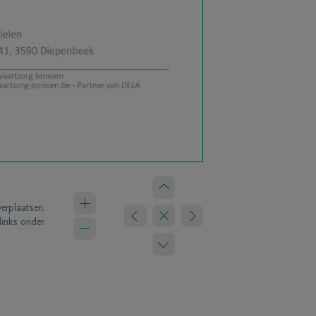
verplaatsen.
links onder.