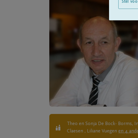
Stel voo
Theo en Sonja De Bock- Borms, I
Claesen , Liliane Vuegen
en
4
and