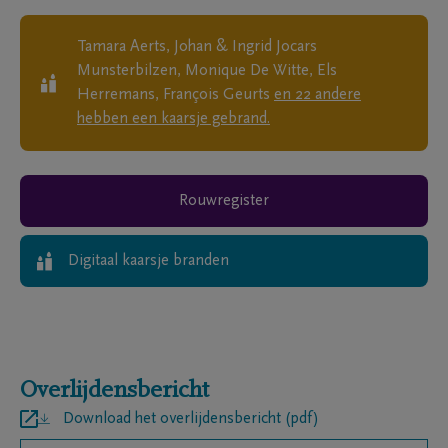
Tamara Aerts, Johan & Ingrid Jocars
Munsterbilzen, Monique De Witte, Els
Herremans, François Geurts
en
22
andere
hebben een kaarsje gebrand.
Rouwregister
Digitaal kaarsje branden
Overlijdensbericht
Download het overlijdensbericht (pdf)