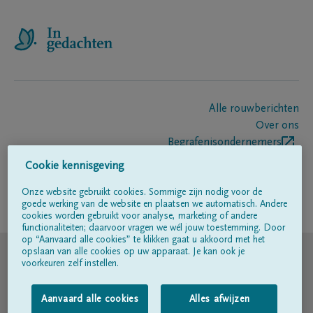
Alle rouwberichten
Over ons
Begrafenisondernemers
Contact
Cookie kennisgeving
Onze website gebruikt cookies. Sommige zijn nodig voor de
goede werking van de website en plaatsen we automatisch. Andere
Volg ons op
cookies worden gebruikt voor analyse, marketing of andere
functionaliteiten; daarvoor vragen we wél jouw toestemming. Door
op “Aanvaard alle cookies” te klikken gaat u akkoord met het
© DELA
opslaan van alle cookies op uw apparaat. Je kan ook je
voorkeuren zelf instellen.
Gebruiksvoorwaarden
Aanvaard alle cookies
Alles afwijzen